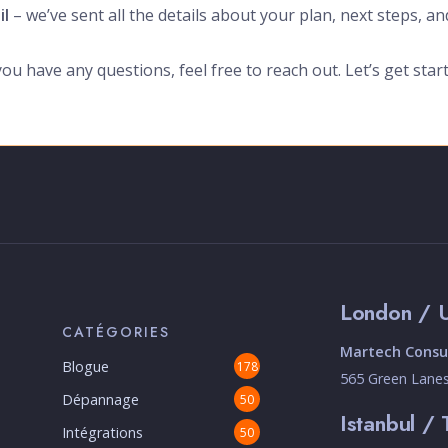
il
– we’ve sent all the details about your plan, next steps, an
you have any questions, feel free to reach out. Let’s get star
London / 
CATÉGORIES
Martech Consul
Blogue
178
565 Green Lane
Dépannage
50
Istanbul / 
Intégrations
50