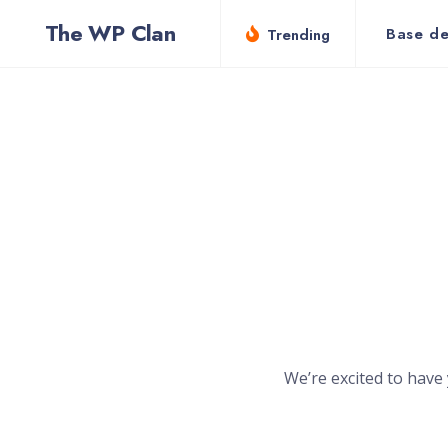
for:
Skip
The WP Clan
Base de
Trending
to
content
We’re excited to have 