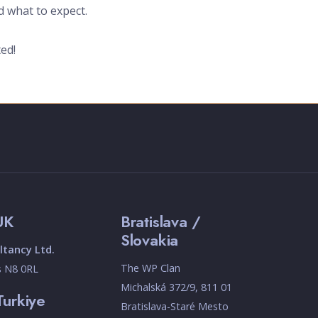
d what to expect.
ted!
UK
Bratislava /
Slovakia
tancy Ltd.
The WP Clan
s N8 0RL
Michalská 372/9, 811 01
Turkiye
Bratislava-Staré Mesto