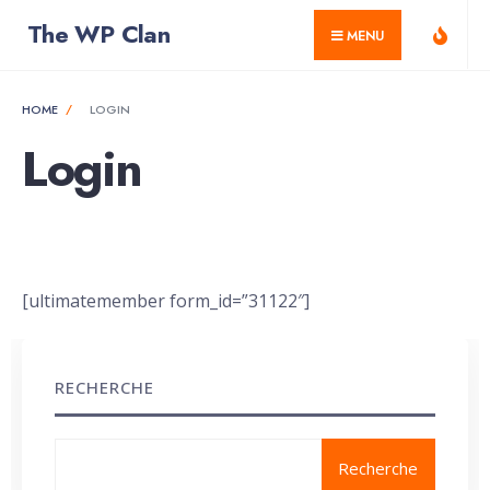
for:
Skip
The WP Clan
MENU
to
content
HOME
LOGIN
Login
[ultimatemember form_id=”31122″]
RECHERCHE
Recherche