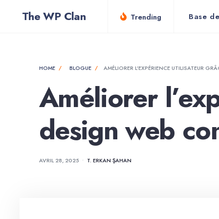
for:
Skip
The WP Clan
Base de
Trending
to
content
HOME
BLOGUE
AMÉLIORER L’EXPÉRIENCE UTILISATEUR G
Améliorer l’exp
design web co
AVRIL 28, 2025
•
T. ERKAN ŞAHAN