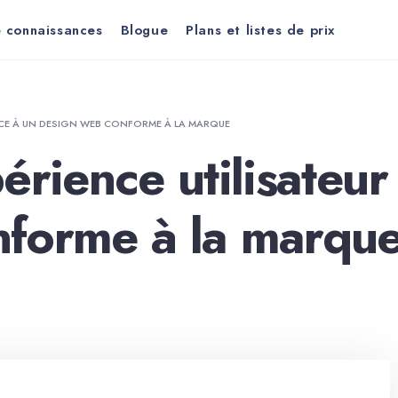
 connaissances
Blogue
Plans et listes de prix
RÂCE À UN DESIGN WEB CONFORME À LA MARQUE
érience utilisateur
nforme à la marqu