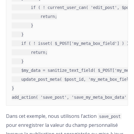
        if ( ! current_user_can( 'edit_post', $post
            return;

        }

    }

    if ( ! isset( $_POST['my_meta_box_field'] ) ) {

        return;

    }

    $my_data = sanitize_text_field( $_POST['my_meta
    update_post_meta( $post_id, 'my_meta_box_field'
}

Dans cet exemple, nous utilisons l’action
save_post
pour enregistrer la valeur du champ personnalisé