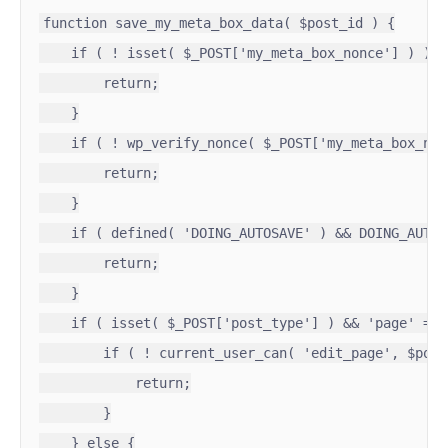
function save_my_meta_box_data( $post_id ) {

    if ( ! isset( $_POST['my_meta_box_nonce'] ) ) {

        return;

    }

    if ( ! wp_verify_nonce( $_POST['my_meta_box_non
        return;

    }

    if ( defined( 'DOING_AUTOSAVE' ) && DOING_AUTOSA
        return;

    }

    if ( isset( $_POST['post_type'] ) && 'page' == 
        if ( ! current_user_can( 'edit_page', $post
            return;

        }

    } else {
