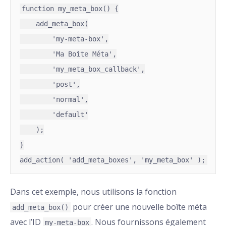
function my_meta_box() {

    add_meta_box(

        'my-meta-box',

        'Ma Boîte Méta',

        'my_meta_box_callback',

        'post',

        'normal',

        'default'

    );

}

Dans cet exemple, nous utilisons la fonction
pour créer une nouvelle boîte méta
add_meta_box()
avec l’ID
. Nous fournissons également
my-meta-box