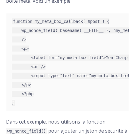
boîte méta. Voici un exemple :
function my_meta_box_callback( $post ) {

    wp_nonce_field( basename( __FILE__ ), 'my_meta_
    ?>

    <p>

        <label for="my_meta_box_field">Mon Champ Pe
        <br />

        <input type="text" name="my_meta_box_field"
    </p>

    <?php

Dans cet exemple, nous utilisons la fonction
pour ajouter un jeton de sécurité à
wp_nonce_field()