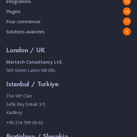
Intégrations
50
Plugins
46
Pour commencer
17
Solutions avancées
8
London / UK
Martech Consultancy Ltd.
565 Green Lanes N8 0RL
Istanbul / Turkiye
The WP Clan
Sefik Bey Sokak 3/3
Kadikoy
+90 216 599 00 62
Bratislava / Slovakia