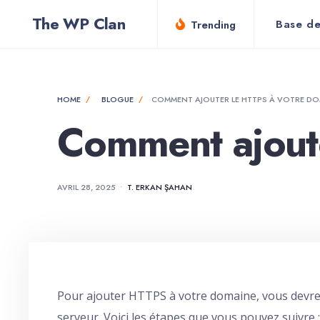
for:
Skip
The WP Clan
Base de
Trending
to
content
HOME
BLOGUE
COMMENT AJOUTER LE HTTPS À VOTRE D
Comment ajout
AVRIL 28, 2025
•
T. ERKAN ŞAHAN
Pour ajouter HTTPS à votre domaine, vous devrez o
serveur. Voici les étapes que vous pouvez suivre :