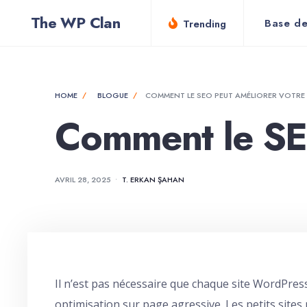
for:
Skip
The WP Clan
Base de
Trending
to
content
HOME
BLOGUE
COMMENT LE SEO PEUT AMÉLIORER VOTRE V
Comment le SEO
AVRIL 28, 2025
•
T. ERKAN ŞAHAN
Il n’est pas nécessaire que chaque site WordPres
optimisation sur page agressive. Les petits sites