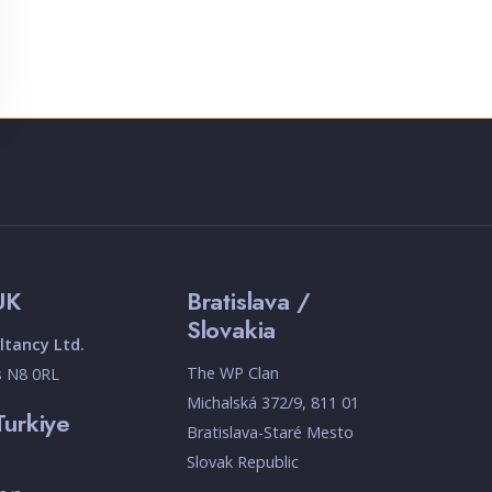
UK
Bratislava /
Slovakia
tancy Ltd.
The WP Clan
s N8 0RL
Michalská 372/9, 811 01
Turkiye
Bratislava-Staré Mesto
Slovak Republic