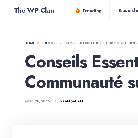
for:
Skip
The WP Clan
Base de
Trending
to
content
HOME
BLOGUE
CONSEILS ESSENTIELS POUR CONSTRUIR
Conseils Essent
Communauté s
AVRIL 28, 2025
•
T. ERKAN ŞAHAN