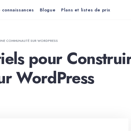
 connaissances
Blogue
Plans et listes de prix
E UNE COMMUNAUTÉ SUR WORDPRESS
iels pour Construi
ur WordPress