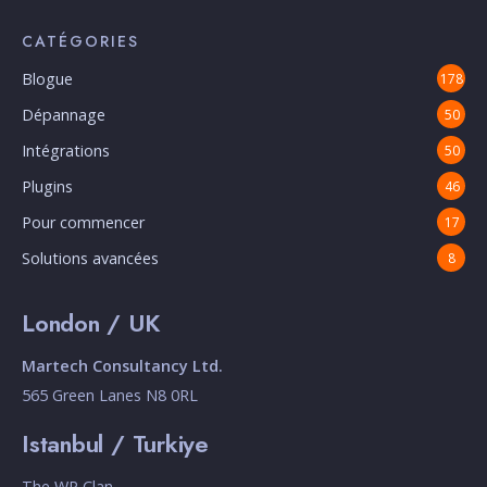
CATÉGORIES
Blogue
178
Dépannage
50
Intégrations
50
Plugins
46
Pour commencer
17
Solutions avancées
8
London / UK
Martech Consultancy Ltd.
565 Green Lanes N8 0RL
Istanbul / Turkiye
The WP Clan