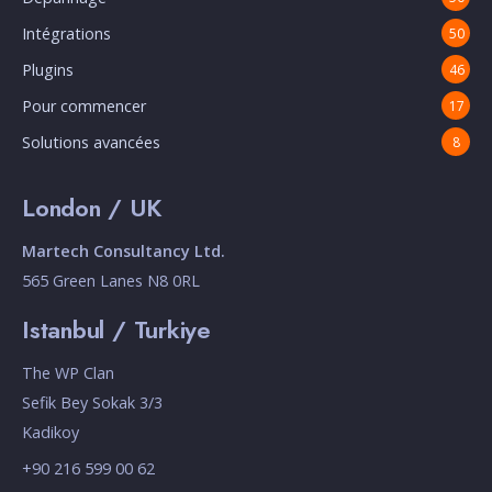
Intégrations
50
Plugins
46
Pour commencer
17
Solutions avancées
8
London / UK
Martech Consultancy Ltd.
565 Green Lanes N8 0RL
Istanbul / Turkiye
The WP Clan
Sefik Bey Sokak 3/3
Kadikoy
+90 216 599 00 62