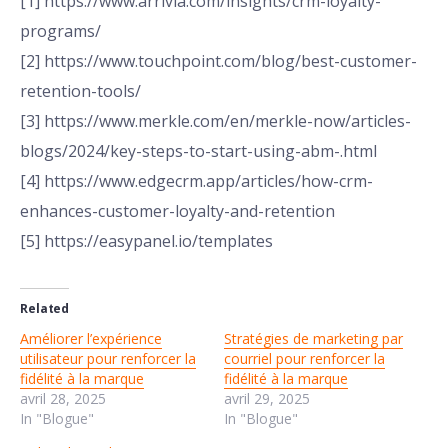
[1] https://www.arrivia.com/insights/crm-loyalty-
programs/
[2] https://www.touchpoint.com/blog/best-customer-
retention-tools/
[3] https://www.merkle.com/en/merkle-now/articles-
blogs/2024/key-steps-to-start-using-abm-.html
[4] https://www.edgecrm.app/articles/how-crm-
enhances-customer-loyalty-and-retention
[5] https://easypanel.io/templates
Related
Améliorer l’expérience
Stratégies de marketing par
utilisateur pour renforcer la
courriel pour renforcer la
fidélité à la marque
fidélité à la marque
avril 28, 2025
avril 29, 2025
In "Blogue"
In "Blogue"