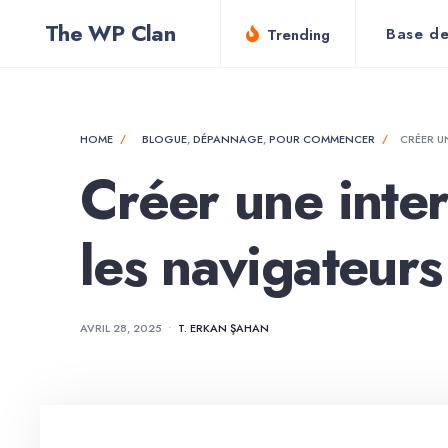
for:
Skip
The WP Clan
Base de
Trending
to
content
HOME
BLOGUE
,
DÉPANNAGE
,
POUR COMMENCER
CRÉER U
Créer une inter
les navigateurs
AVRIL 28, 2025
•
T. ERKAN ŞAHAN