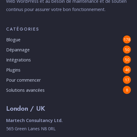
Web WordPress et au besoin de maintenance et de soutien
continus pour assurer votre bon fonctionnement.
CATÉGORIES
Blogue
178
Dépannage
50
Intégrations
50
Plugins
46
Pour commencer
17
Solutions avancées
8
London / UK
Martech Consultancy Ltd.
565 Green Lanes N8 0RL