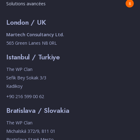
Solutions avancées
8
London / UK
Martech Consultancy Ltd.
565 Green Lanes N8 0RL
Istanbul / Turkiye
The WP Clan
Sefik Bey Sokak 3/3
Kadikoy
+90 216 599 00 62
Bratislava / Slovakia
The WP Clan
Michalská 372/9, 811 01
Bratislava-Staré Mesto