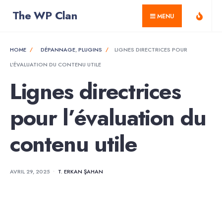
for:
Skip
The WP Clan
MENU
to
content
HOME
DÉPANNAGE
,
PLUGINS
LIGNES DIRECTRICES POUR
L’ÉVALUATION DU CONTENU UTILE
Lignes directrices
pour l’évaluation du
contenu utile
AVRIL 29, 2025
•
T. ERKAN ŞAHAN