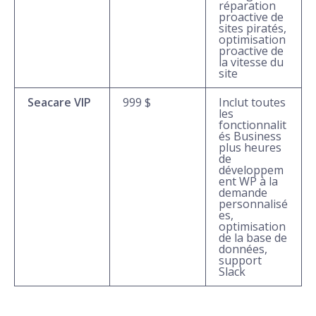
réparation
proactive de
sites piratés,
optimisation
proactive de
la vitesse du
site
Seacare VIP
999 $
Inclut toutes
les
fonctionnalit
és Business
plus heures
de
développem
ent WP à la
demande
personnalisé
es,
optimisation
de la base de
données,
support
Slack