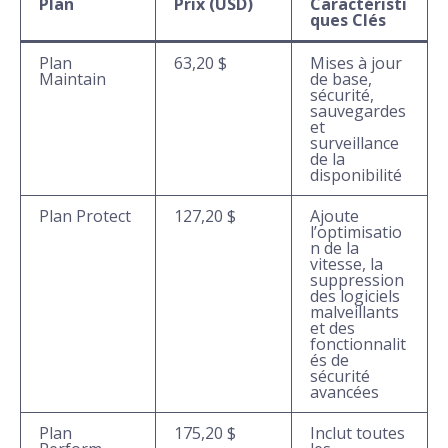
Plan
Prix (USD)
Caractéristi
ques Clés
Plan
63,20 $
Mises à jour
Maintain
de base,
sécurité,
sauvegardes
et
surveillance
de la
disponibilité
Plan Protect
127,20 $
Ajoute
l’optimisatio
n de la
vitesse, la
suppression
des logiciels
malveillants
et des
fonctionnalit
és de
sécurité
avancées
Plan
175,20 $
Inclut toutes